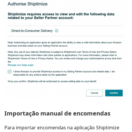
Importação manual de encomendas
Para importar encomendas na aplicação Shiptimize