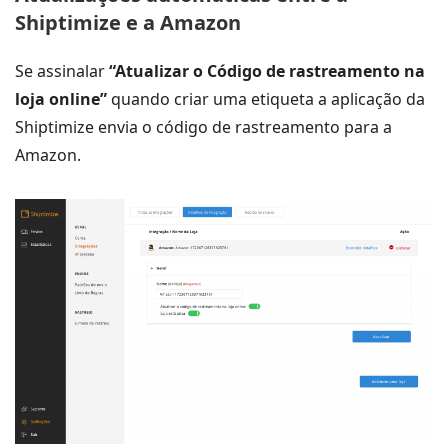
Shiptimize e a Amazon
Se assinalar
“Atualizar o Código de rastreamento na
loja online”
quando criar uma etiqueta a aplicação da
Shiptimize envia o código de rastreamento para a
Amazon.