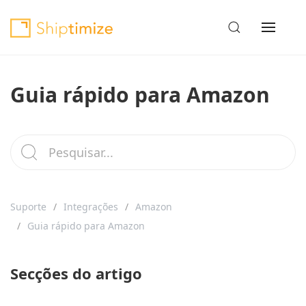
Guia rápido para Amazon
Suporte
Integrações
Amazon
Guia rápido para Amazon
Secções do artigo