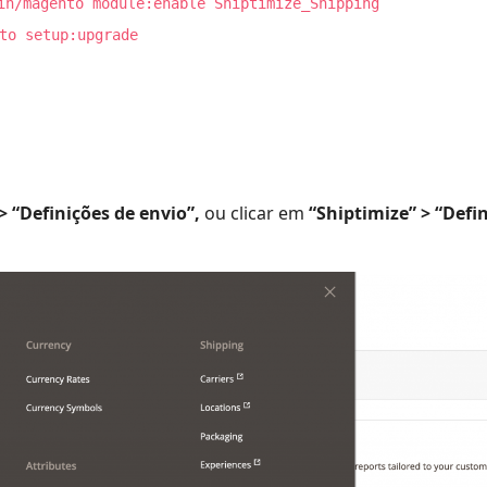
in/magento module:enable Shiptimize_Shipping
to setup:upgrade
> “Definições de envio”,
ou clicar em
“Shiptimize” > “Defi