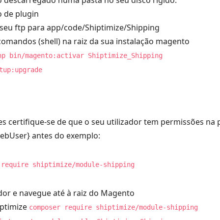
 descarregado numa pasta no seu disco rígido.
 de plugin
 seu ftp para app/code/Shiptimize/Shipping
comandos (shell) na raiz da sua instalação magento
hp bin/magento:activar Shiptimize_Shipping
tup:upgrade
 certifique-se de que o seu utilizador tem permissões na p
ebUser} antes do exemplo:
 require shiptimize/module-shipping
idor e navegue até à raiz do Magento
iptimize
composer require shiptimize/module-shipping