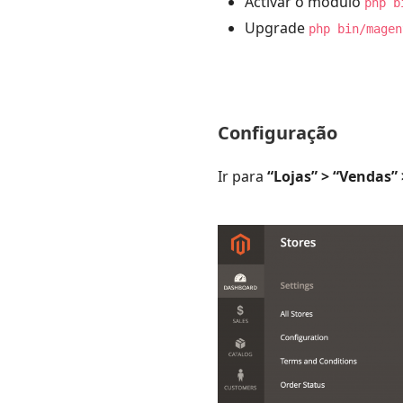
Activar o módulo
php b
Upgrade
php bin/magen
Configuração
Ir para
“Lojas” > “Vendas” 