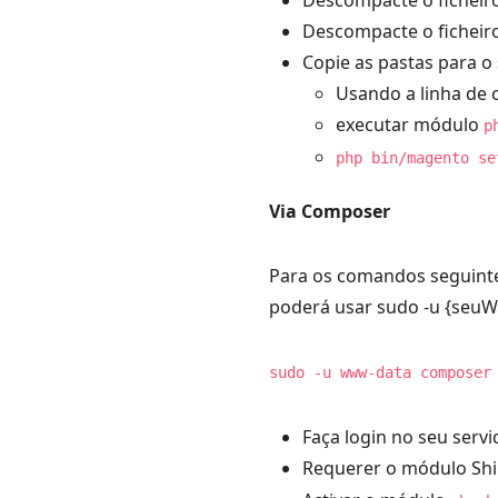
Descompacte o ficheiro
Descompacte o ficheiro
Copie as pastas para o
Usando a linha de 
executar módulo
p
php bin/magento se
Via Composer
Para os comandos seguintes
poderá usar sudo -u {seuW
sudo -u www-data composer
Faça login no seu serv
Requerer o módulo Sh