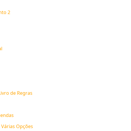
nto 2
l
Livro de Regras
mendas
– Várias Opções