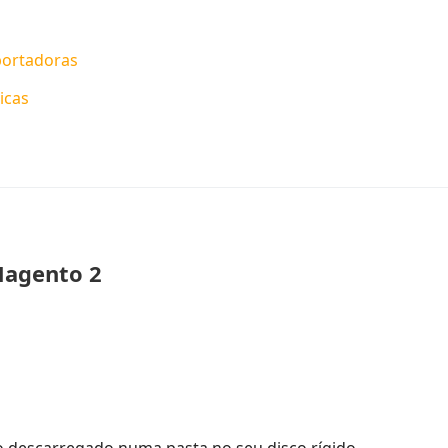
portadoras
icas
Magento 2