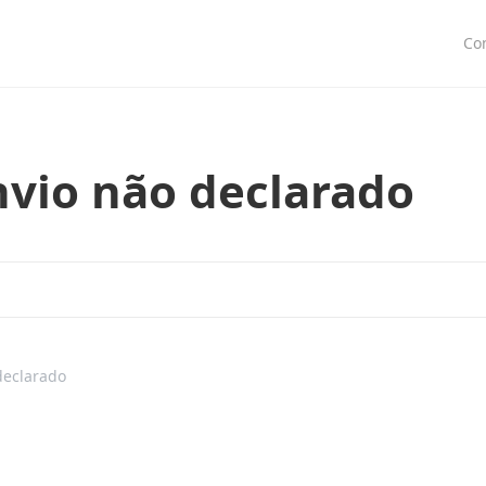
Co
vio não declarado
declarado