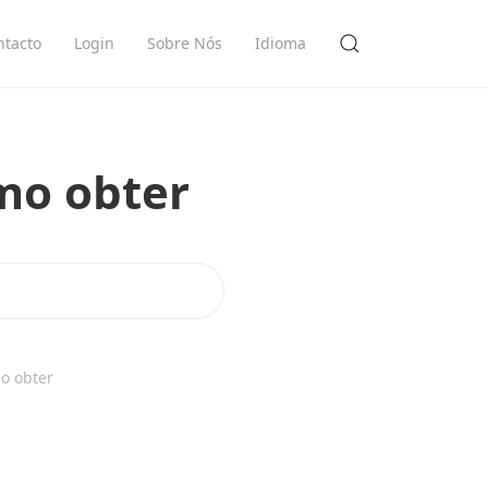
ntacto
Login
Sobre Nós
Idioma
mo obter
mo obter