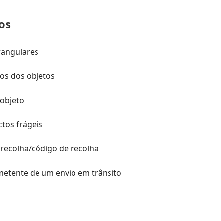
os
rangulares
sos dos objetos
objeto
tos frágeis
 recolha/código de recolha
emetente de um envio em trânsito