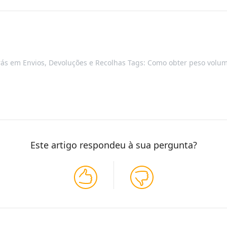
rás
em
Envios, Devoluções e Recolhas
Tags:
Como obter peso volum
Este artigo respondeu à sua pergunta?