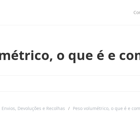
Co
métrico, o que é e co
Envios, Devoluções e Recolhas
Peso volumétrico, o que é e co