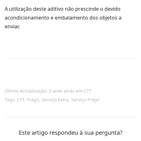
A utilização deste aditivo não prescinde o devido
acondicionamento e embalamento dos objetos a
enviar.
Última Actualização: 3 anos atrás
em
CTT
Tags:
CTT
,
Frágil
,
Serviço Extra
,
Serviço Frágil
Este artigo respondeu à sua pergunta?