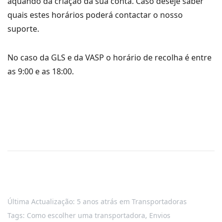
aquando da criação da sua conta. Caso deseje saber
quais estes horários poderá contactar o nosso
suporte.
No caso da GLS e da VASP o horário de recolha é entre
as 9:00 e as 18:00.
Última Actualização: 5 anos atrás
em
Transportadoras
Tags:
Como escolher uma transportadora
,
Envios