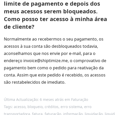
limite de pagamento e depois dos
meus acessos serem bloqueados.
Como posso ter acesso à minha área
de cliente?
Normalmente ao recebermos o seu pagamento, os
acessos à sua conta são desbloqueados todavia,
aconselhamos que nos envie por e-mail, para o
endereço invoice@shiptimize.me, o comprovativo de
pagamento bem como o pedido para reativação da
conta. Assim que este pedido é recebido, os acessos
são restabelecidos de imediato.
Última Actualização: 6 meses atrás
em
Faturação
Tags:
acesso
,
bloqueio
,
créditos
,
erro sistema
,
erro
transportadora
,
fatura
,
faturação
,
informação
,
liquidação
,
liquid