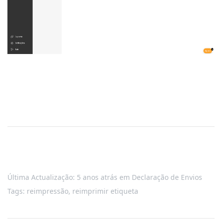
Última Actualização: 5 anos atrás
em
Declaração de Envios
Tags:
reimpressão
,
reimprimir etiqueta