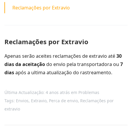
Reclamações por Extravio
Reclamações por Extravio
Apenas serão aceites reclamações de extravio até
30
dias da aceitação
do envio pela transportadora ou
7
dias
após a ultima atualização do rastreamento.
Última Actualização: 4 anos atrás
em
Problemas
Tags:
Envios
,
Extravio
,
Perca de envio
,
Reclamações por
extravio