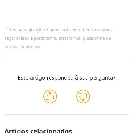
Última Actualização: 5 anos atrás
em
Primeiros Passos
Tags:
acesso a plataforma
,
plataforma
,
plataforma de
envios
,
shiptimize
Este artigo respondeu à sua pergunta?
Artigos relacionados