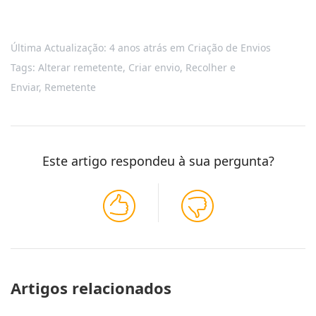
Última Actualização: 4 anos atrás
em
Criação de Envios
Tags:
Alterar remetente
,
Criar envio
,
Recolher e
Enviar
,
Remetente
Este artigo respondeu à sua pergunta?
Artigos relacionados