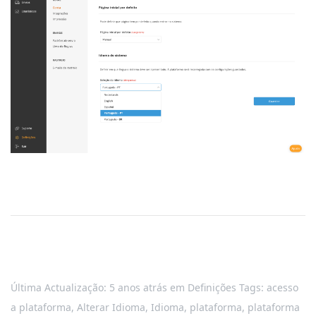
Última Actualização: 5 anos atrás
em
Definições
Tags:
acesso
a plataforma
,
Alterar Idioma
,
Idioma
,
plataforma
,
plataforma