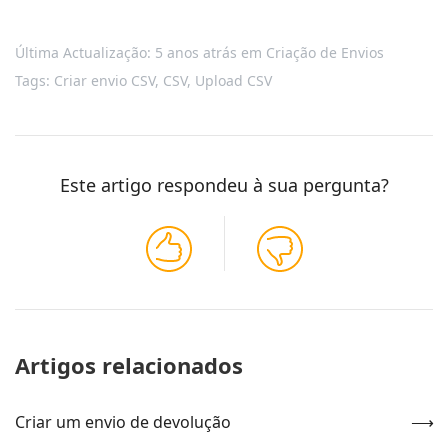
Última Actualização: 5 anos atrás
em
Criação de Envios
Tags:
Criar envio CSV
,
CSV
,
Upload CSV
Este artigo respondeu à sua pergunta?
Artigos relacionados
Criar um envio de devolução