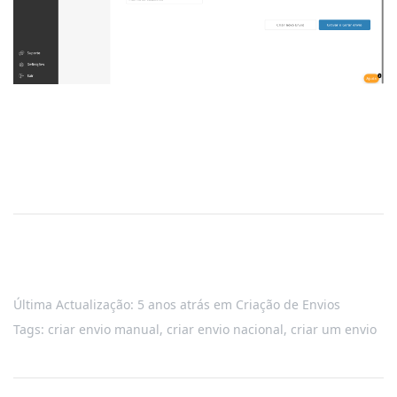
Última Actualização: 5 anos atrás
em
Criação de Envios
Tags:
criar envio manual
,
criar envio nacional
,
criar um envio